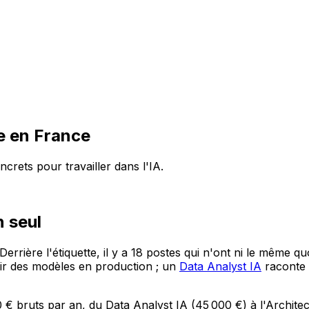
le en France
crets pour travailler dans l'IA.
n seul
errière l'étiquette, il y a
18
postes qui n'ont ni le même quo
nir des modèles en production ; un
Data Analyst IA
raconte 
0 €
bruts par an, du
Data Analyst IA
(
45 000 €
) à l'
Architec