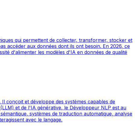
niques qui permettent de collecter, transformer, stocker et
t pas accéder aux données dont ils ont besoin. En 2026, ce
ssité d'alimenter les modèles d'IA en données de qualité
 Il conçoit et développe des systèmes capables de
(LLM) et de l'IA générative, le Développeur NLP est au
che sémantique, systèmes de traduction automatique, analyse
teragissent avec le langage.