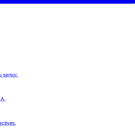
u senior.
IA.
ctives.