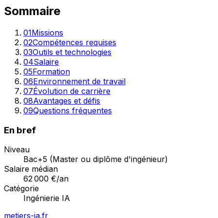
Sommaire
01
Missions
02
Compétences requises
03
Outils et technologies
04
Salaire
05
Formation
06
Environnement de travail
07
Évolution de carrière
08
Avantages et défis
09
Questions fréquentes
En bref
Niveau
Bac+5 (Master ou diplôme d'ingénieur)
Salaire médian
62 000
€/an
Catégorie
Ingénierie IA
metiers-ia.fr