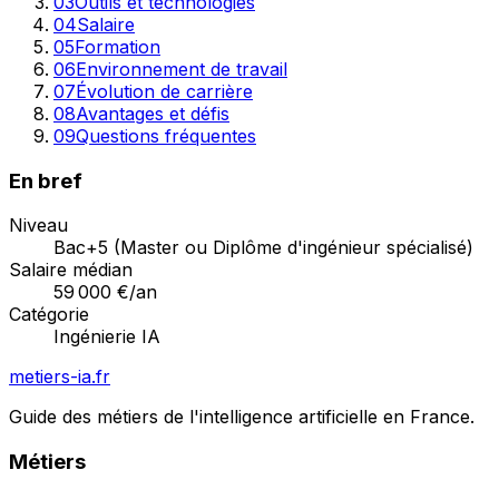
03
Outils et technologies
04
Salaire
05
Formation
06
Environnement de travail
07
Évolution de carrière
08
Avantages et défis
09
Questions fréquentes
En bref
Niveau
Bac+5 (Master ou Diplôme d'ingénieur spécialisé)
Salaire médian
59 000
€/an
Catégorie
Ingénierie IA
metiers-ia.fr
Guide des métiers de l'intelligence artificielle en France.
Métiers