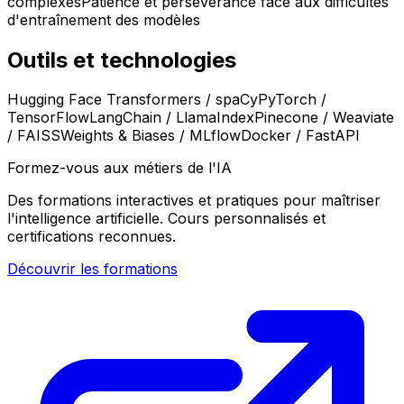
complexes
Patience et persévérance face aux difficultés
d'entraînement des modèles
Outils et technologies
Hugging Face Transformers / spaCy
PyTorch /
TensorFlow
LangChain / LlamaIndex
Pinecone / Weaviate
/ FAISS
Weights & Biases / MLflow
Docker / FastAPI
Formez-vous aux métiers de l'IA
Des formations interactives et pratiques pour maîtriser
l'intelligence artificielle. Cours personnalisés et
certifications reconnues.
Découvrir les formations