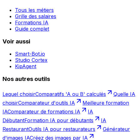
Tous les métiers
Grille des salaires
Formations IA
Guide complet
Voir aussi
Smart-Bot.io
Studio Cortex
KipAgent
Nos autres outils
Lequel choisir
Comparatifs 'A ou B' calculés
Quelle IA
choisir
Comparateur d'outils IA
Meilleure formation
IA
Comparateur de formations IA
IA
Débutant
Formation IA pour débutants
IA
Restaurant
Outils IA pour restaurateurs
Générateur
d'images IA
Créez des images par IA