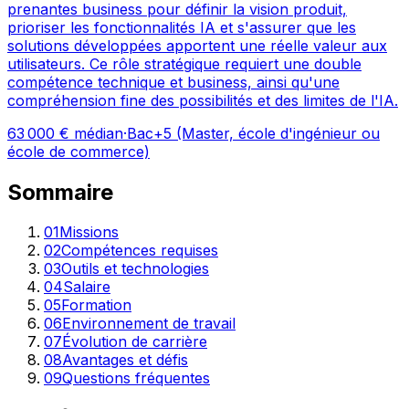
prenantes business pour définir la vision produit,
prioriser les fonctionnalités IA et s'assurer que les
solutions développées apportent une réelle valeur aux
utilisateurs. Ce rôle stratégique requiert une double
compétence technique et business, ainsi qu'une
compréhension fine des possibilités et des limites de l'IA.
63 000
€ médian
·
Bac+5 (Master, école d'ingénieur ou
école de commerce)
Sommaire
01
Missions
02
Compétences requises
03
Outils et technologies
04
Salaire
05
Formation
06
Environnement de travail
07
Évolution de carrière
08
Avantages et défis
09
Questions fréquentes