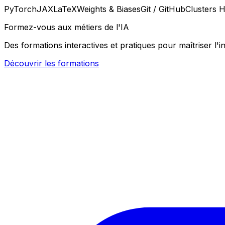
PyTorch
JAX
LaTeX
Weights & Biases
Git / GitHub
Clusters 
Formez-vous aux métiers de l'IA
Des formations interactives et pratiques pour maîtriser l'in
Découvrir les formations