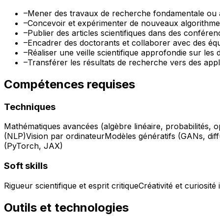
–
Mener des travaux de recherche fondamentale ou appl
–
Concevoir et expérimenter de nouveaux algorithmes
–
Publier des articles scientifiques dans des confér
–
Encadrer des doctorants et collaborer avec des équ
–
Réaliser une veille scientifique approfondie sur le
–
Transférer les résultats de recherche vers des appli
Compétences requises
Techniques
Mathématiques avancées (algèbre linéaire, probabilités, op
(NLP)
Vision par ordinateur
Modèles génératifs (GANs, diff
(PyTorch, JAX)
Soft skills
Rigueur scientifique et esprit critique
Créativité et curiosité 
Outils et technologies